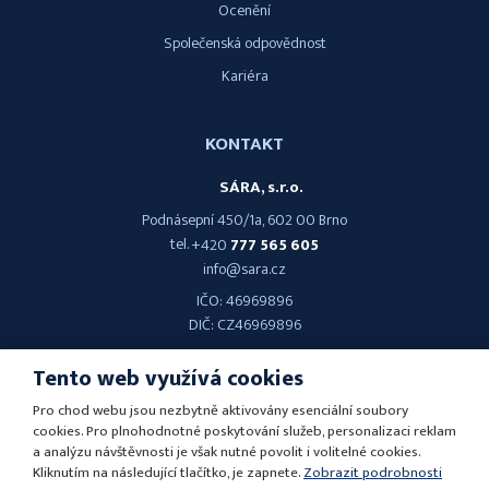
Ocenění
Společenská odpovědnost
Kariéra
KONTAKT
SÁRA, s.r.o.
Podnásepní 450/1a, 602 00 Brno
tel.
+420
777 565 605
info@sara.cz
IČO: 46969896
DIČ: CZ46969896
Tento web využívá cookies
Pro chod webu jsou nezbytně aktivovány esenciální soubory
cookies. Pro plnohodnotné poskytování služeb, personalizaci reklam
© 2026 SÁRA, s.r.o. - všechna práva vyhrazena
a analýzu návštěvnosti je však nutné povolit i volitelné cookies.
Kliknutím na následující tlačítko, je zapnete.
Zobrazit podrobnosti