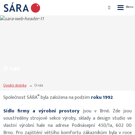
Rozbalen
Vyhledávání
menu
O nás
Úvodní stránka
O nás
®
Společnost SÁRA
byla založena na podzim
roku 1992
.
Sídlo firmy a výrobní prostory
jsou v Brně. Zde jsou
soustředěny strojové sekce výroby, sklady a design studio ve
vlastní výrobní hale na adrese Podnásepní 450/1a, 602 00
Brno. Pro zajištění většího komfortu zákazníkům byla v roce