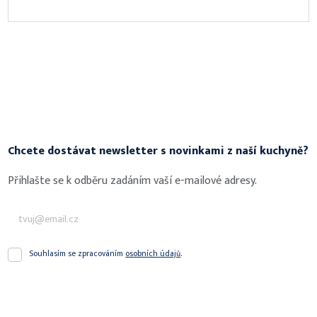
Chcete dostávat newsletter s novinkami z naší kuchyně?
Přihlašte se k odběru zadáním vaší e-mailové adresy.
Souhlasím
Souhlasím se zpracováním
osobních údajů
.
se
Formulář
zpracováním
osobních
se
údajů
.
nepodařilo