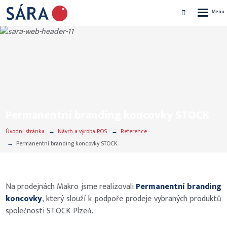
Rozbalen
Vyhledávání
menu
Permanentní branding koncovky STOCK
Úvodní stránka
Návrh a výroba POS
Reference
Permanentní branding koncovky STOCK
Na prodejnách Makro jsme realizovali
Permanentní branding
koncovky
, který slouží k podpoře prodeje vybraných produktů
společnosti STOCK Plzeň.