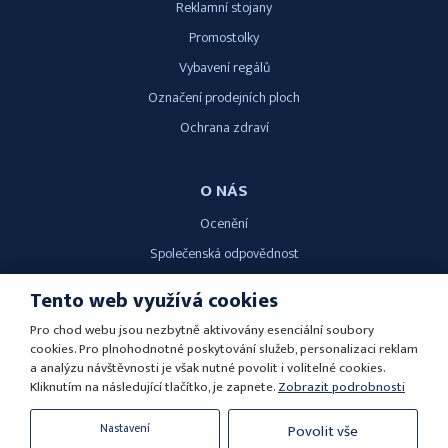
Reklamní stojany
Promostolky
Vybavení regálů
Označení prodejních ploch
Ochrana zdraví
O NÁS
Ocenění
Společenská odpovědnost
Kariéra
Tento web využívá cookies
Pro chod webu jsou nezbytně aktivovány esenciální soubory
KONTAKT
cookies. Pro plnohodnotné poskytování služeb, personalizaci reklam
a analýzu návštěvnosti je však nutné povolit i volitelné cookies.
SÁRA, s.r.o.
Kliknutím na následující tlačítko, je zapnete.
Zobrazit podrobnosti
Podnásepní 450/1a, 602 00 Brno
Nastavení
Povolit vše
tel.
+420
777 565 605